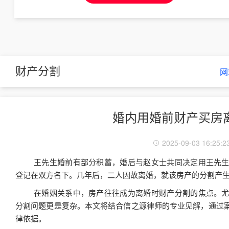
财产分割
网
婚内用婚前财产买房
2025-09-03 16:25:2
王先生婚前有部分积蓄，婚后与赵女士共同决定用王先
登记在双方名下。几年后，二人因故离婚，就该房产的分割产
在婚姻关系中，房产往往成为离婚时财产分割的焦点。
分割问题更是复杂。本文将结合信之源律师的专业见解，通过
律依据。