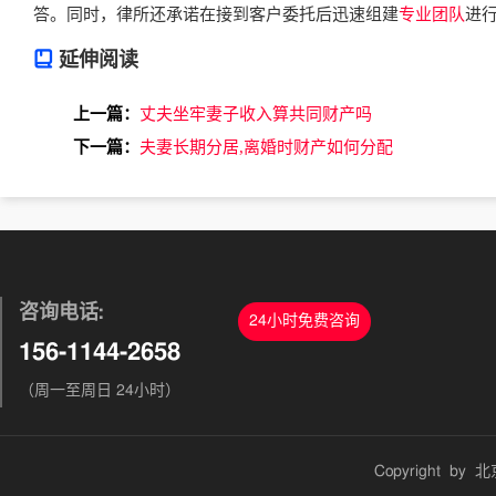
答。同时，律所还承诺在接到客户委托后迅速组建
专业团队
进
延伸阅读
上一篇：
丈夫坐牢妻子收入算共同财产吗
下一篇：
夫妻长期分居,离婚时财产如何分配
咨询电话:
24小时免费咨询
156-1144-2658
（周一至周日 24小时）
Copyright by
北