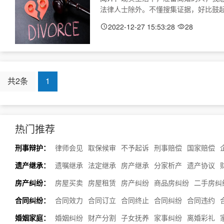
法律人士除外。不懂搜集证据，好比鼓起勇气
2022-12-27 15:53:28
28
共2条
1
热门推荐
刑事辩护：
律师会见
取保候审
不予起诉
刑事赔偿
国家赔偿
遗产继承：
遗嘱继承
法定继承
房产继承
分家析产
遗产协议
房产纠纷：
房屋买卖
房屋租赁
房产纠纷
商品房纠纷
二手房纠
合同纠纷：
合同效力
合同订立
合同终止
合同纠纷
合同违约
婚姻家庭：
婚姻纠纷
财产分割
子女抚养
家事纠纷
离婚彩礼