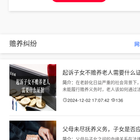
赡养纠纷
网
起诉子女不赡养老人需要什么
简介：
在老龄化日益严重的社会背景下
未能履行赡养义务时，老人该如何通过法律途
2024-12-02 17:07:42
136
父母未尽抚养义务，子女是否
简介：
父母与子女之间的血缘关系在法