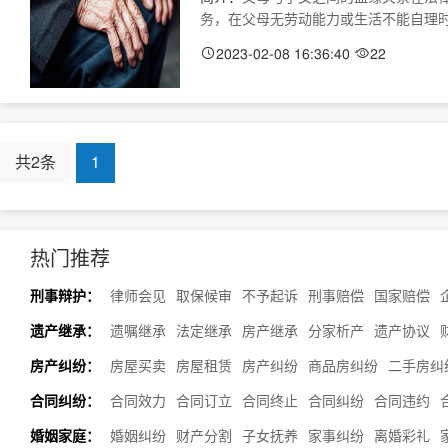
务，在父母无劳动能力或生活不能自理时，成
2023-02-08 16:36:40
22
共2条
1
热门推荐
刑事辩护：
律师会见
取保候审
不予起诉
刑事赔偿
国家赔偿
遗产继承：
遗嘱继承
法定继承
房产继承
分家析产
遗产协议
房产纠纷：
房屋买卖
房屋租赁
房产纠纷
商品房纠纷
二手房纠
合同纠纷：
合同效力
合同订立
合同终止
合同纠纷
合同违约
婚姻家庭：
婚姻纠纷
财产分割
子女抚养
家事纠纷
离婚彩礼