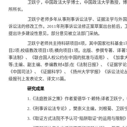
卫跃宁，中国政法大学博士，中国政法大学教授，博
所所长。
卫跃宁老师多年从事刑事诉讼法学、证据法学与外国刑
诉讼法的修改工作。2011年刑事诉讼法修正案草案出台前后
提出许多建设性意见，部分意见被立法部门采纳。
卫跃宁老师共主持科研项目8项，其中国家社科基金1项;
目2项;校级教改项目1项;横向项目1项。出版、参撰专著、译
事法制》、《联合国人权公约在中国的批准与适用》、《加拿
等;主编、副主编、参编教材4部;在《法制日报》、《证据学
《中国司法》、《证据科学》、《扬州大学学报》《诉讼法论
级报刊上发表论文、译文35篇。
研究成果
1.《法庭胜诉之策》作者爱德华·T·赖特;译者卫跃宁，
2.《刑事诉讼法专论》，樊崇义主编，刘根菊、卫跃宁副
3.《取证方式法院不予认可“陷阱取证”的运用与限制》，