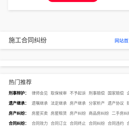
施工合同纠纷
网站首
热门推荐
刑事辩护：
律师会见
取保候审
不予起诉
刑事赔偿
国家赔偿
遗产继承：
遗嘱继承
法定继承
房产继承
分家析产
遗产协议
房产纠纷：
房屋买卖
房屋租赁
房产纠纷
商品房纠纷
二手房纠
合同纠纷：
合同效力
合同订立
合同终止
合同纠纷
合同违约