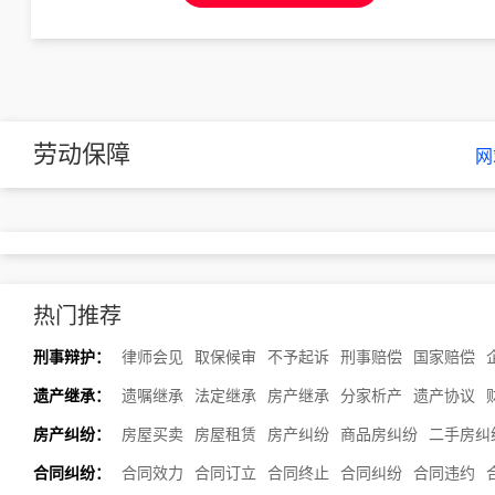
劳动保障
网
热门推荐
刑事辩护：
律师会见
取保候审
不予起诉
刑事赔偿
国家赔偿
遗产继承：
遗嘱继承
法定继承
房产继承
分家析产
遗产协议
房产纠纷：
房屋买卖
房屋租赁
房产纠纷
商品房纠纷
二手房纠
合同纠纷：
合同效力
合同订立
合同终止
合同纠纷
合同违约