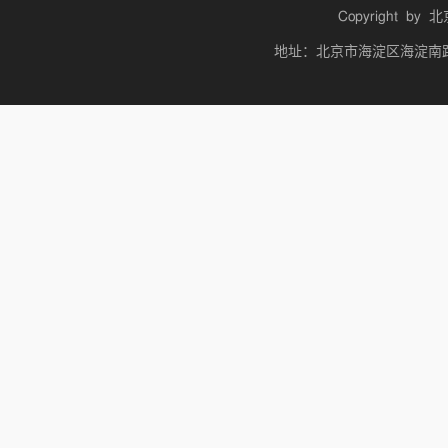
Copyright by
北
地址：北京市海淀区海淀南