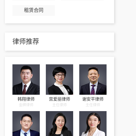
租赁合同
律师推荐
韩翔律师
宫爱丽律师
谢安平律师
金牌律师
主任律师
主任律师