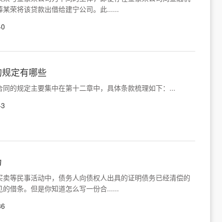
荣将该贷款出借给建宁公司。此......
40
的规定有哪些
同的规定主要集中在第十二章中，具体条款梳理如下：...
43
力
买卖等民事活动中，债务人向债权人出具的证明债务已经清偿的
借条。但是你知道怎么写一份合......
36