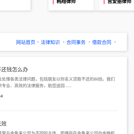
韩翔律师
宫爱丽律师
网站首页
法律知识
合同事务
借款合同
不还钱怎么办
业处理各类法律问题，包括朋友以你名义贷款不还的纠纷。我们
业、高效的法律服务，助您追回......
34
无效
某荣与金象来公司为不同的主体，即便存在金象来公司向金融机