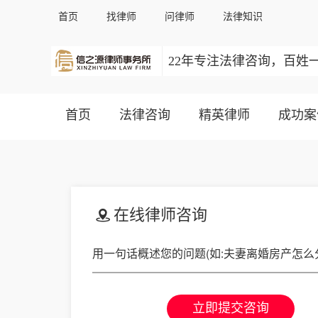
首页
找律师
问律师
法律知识
22年专注法律咨询，百姓
首页
法律咨询
精英律师
成功案
在线律师咨询
立即提交咨询