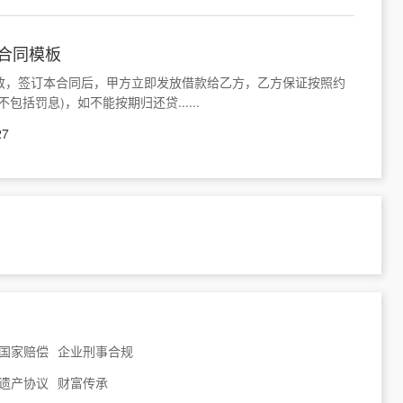
合同模板
致，签订本合同后，甲方立即发放借款给乙方，乙方保证按照约
括罚息)，如不能按期归还贷......
27
国家赔偿
企业刑事合规
遗产协议
财富传承