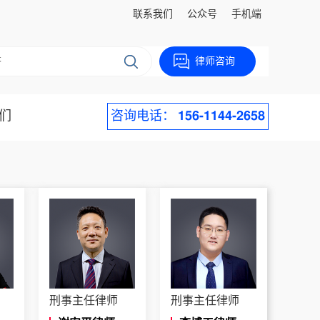
联系我们
公众号
手机端
律师咨询
们
咨询电话：
156-1144-2658
刑事主任律师
刑事主任律师