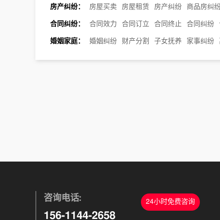
房产纠纷：
房屋买卖
房屋租赁
房产纠纷
商品房纠
合同纠纷：
合同效力
合同订立
合同终止
合同纠纷
婚姻家庭：
婚姻纠纷
财产分割
子女抚养
家事纠纷
咨询电话:
24小时免费咨询
156-1144-2658