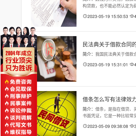
构贷款，也不能必然认定为薛某
2023-05-19 15:50:53
民法典关于借款合同
简介：
我国民法典关于借款合
2023-05-19 15:31:01
借条怎么写有法律效
简介：
借条，是指在借贷、
书面凭证，它是一种比较常见的
2023-05-09 09:38:08