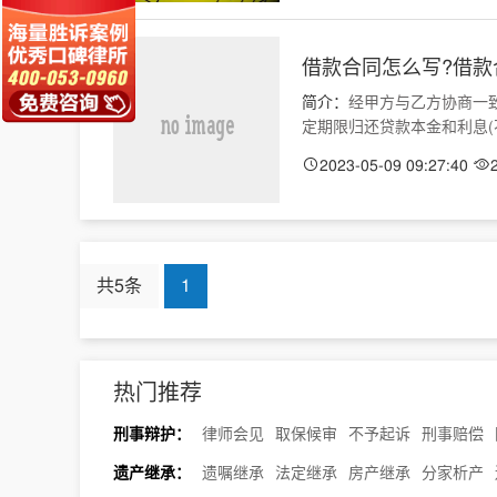
借款合同怎么写?借款
简介：
经甲方与乙方协商一
定期限归还贷款本金和利息(不包
2023-05-09 09:27:40
共5条
1
热门推荐
刑事辩护：
律师会见
取保候审
不予起诉
刑事赔偿
遗产继承：
遗嘱继承
法定继承
房产继承
分家析产