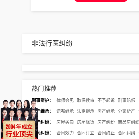
非法行医纠纷
热门推荐
刑事辩护：
律师会见
取保候审
不予起诉
刑事赔偿
遗产继承：
遗嘱继承
法定继承
房产继承
分家析产
房产纠纷：
房屋买卖
房屋租赁
房产纠纷
商品房纠
合同纠纷：
合同效力
合同订立
合同终止
合同纠纷