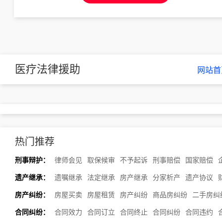
医疗法律援助
网站首
热门推荐
刑事辩护：
律师会见
取保候审
不予起诉
刑事赔偿
国家赔偿
遗产继承：
遗嘱继承
法定继承
房产继承
分家析产
遗产协议
房产纠纷：
房屋买卖
房屋租赁
房产纠纷
商品房纠纷
二手房纠
合同纠纷：
合同效力
合同订立
合同终止
合同纠纷
合同违约