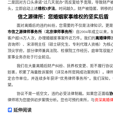
二是因对方口头承诺“过几天就办”而反复给予宽限，导致财产
头，立即启动上述
维权3步法
。时间越久，财产被隐匿、转移的
信之源律所：您婚姻家事维权的坚实后盾
面对离婚后的违约纠纷，您需要的不仅是法律知识，更
市信之源律师事务所
（
北京律师事务所
）自2004年成立以来
客户超16万人次，办理婚姻家事案件近万件。我们的
离婚律师
咨询师）、宋泽明主任（硕士研究生、专利代理人资格）为核
顶尖学府，部分律师兼具法院、检察院工作经历，庭审驾驭能
家事业务亦处于行业前沿。
我们在大量离婚后财产纠纷、抚养权变更、拒不履行协
妨害，积累了海量胜诉案例（详见本所官网成功案例库）。律所
定合作单位，并连续多年获评“优秀律师事务所”。我们深知
望。
协议不是一纸空文，违约必受法律制裁。如果您正面临
律师将为您提供初步案情分析。您也可预约来所，与
资深离婚
延伸阅读