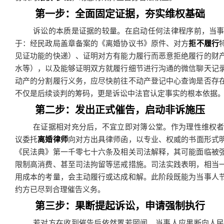
第一步：全面固定证据，夯实维权基础
诉讼的本质是证据的较量。在启动任何法律程序前，当
于：经民政局盖章备案的《离婚协议书》原件、对方
拒不履行
见证功能的快递）、证明对方有能力履行而恶意拒绝履行的财
水等），以及能够证明双方就履行细节进行沟通的微信聊天记
动产的分割履行义务，应尽快前往不动产登记中心查询是否存
不仅是后续谈判的筹码，更是诉讼中法官认定事实的根本依据
第二步：发出正式催告，启动非诉施压
在证据相对充分后，不宜立即对簿公堂。作为理性维权
议委托
离婚律师
向对方出具律师函，以专业、权威的书面形式
《民法典》第一千零七十六条及相关司法解释，其可能面临被
限制高消费、甚至司法拘留等惩戒措施。司法实践表明，相当
用成本的考量，会主动履行或达成和解。此阶段既能为当事人
约方已尽到合理催告义务。
第三步：果断提起诉讼，申请强制执行
若对方在收到催告后依然置若罔闻，当事人应果断向人