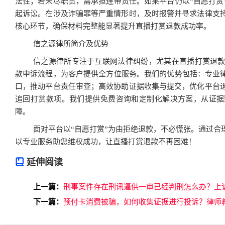
法性；若未尽职责，需承担连带责任。如果平台仍以“自愿打赏
起诉讼。在涉及诈骗罪等严重情形时，及时报警并寻求法律支
核心环节，确保材料完整能显著提升直播打赏退款成功率。
信之源律所简介及优势
信之源律所专注于互联网法律纠纷，尤其在直播打赏退
款申诉流程，为客户提供全方位服务。我们的优势包括：专业律
口，推动平台责任审查；高效协助证据收集与提交，优化平台
追回打赏款项。我们提供免费咨询和定制化解决方案，从证据
障。
面对平台以“自愿打赏”为由拒绝退款，不必慌张。通过合
以专业服务助您维权成功，让直播打赏退款不再困难！
延伸阅读
上一篇：
刑事案件存在刑讯逼供一审已经判刑怎么办？上
下一篇：
预付卡消费被骗，如何收集证据进行投诉？律师