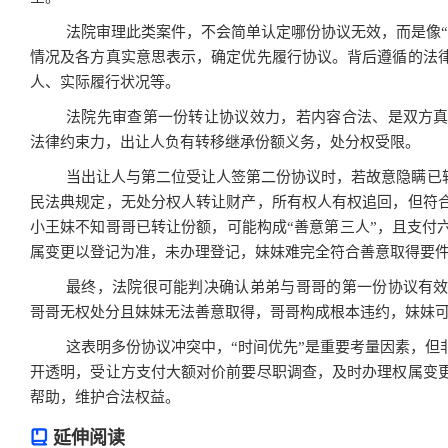
法院审理此类案件，不会简单认定哪份协议无效，而是像“
情况及各方真实意思表示，确定优先履行协议。背后遵循的法
人、实际履行状况等。
法院先审查第一份转让协议效力，若内容合法、是双方
法律约束力，出让人负有转移继承份额义务，处分权受限。
当出让人与第二位受让人签第二份协议时，若故意隐瞒已转
民法典规定，无处分权人转让财产，所有权人有权追回，但符
小王妹不知哥哥已转让份额，可能构成“善意第三人”，且支付
属变更以登记为准，未办理登记，妹妹难完全符合善意取得要
最终，法院很可能判决确认弟弟与哥哥的第一份协议有
哥哥无权处分且妹妹无法善意取得，哥哥构成根本违约，妹妹
这表明多份协议冲突中，“时间优先”是重要考量因素，但
开透明，受让方支付大额对价前要尽职调查，及时办理权属变
帮助，维护合法权益。
延伸阅读