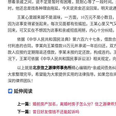
想着亲戚之间，说不定是暂时有困难，就耐心等了一段时间。
时，他还总是找各种理由拖延，今天说资金还没回笼，明天说
王某心里越来越不是滋味，一方面，10万元不是小数目
因为这事变得紧张起来，每次见面都有些尴尬。王某心里又气
回来，可又实在不想因为这事和亲戚彻底闹掰，内心十分纠结，
依据《中华人民共和国民法典》第六百六十七条，借款
付利息的合同。李某向王某借款10万元并承诺一年后归还，双
款人应按约定期限返还借款，李某未按约定还款，构成违约。
况下，王某可依据《中华人民共和国民事诉讼法》相关规定，
以上就是
北京信之源律师事务所
精心编辑的“亲戚间债务
大家整理完毕，希望能为大家提供实用的法律指导。如果您在
深的律师团队！
延伸阅读
上一篇：
婚前房产加名，离婚时房子怎么分？信之源律师
下一篇：
昔日好友借钱不还能起诉吗