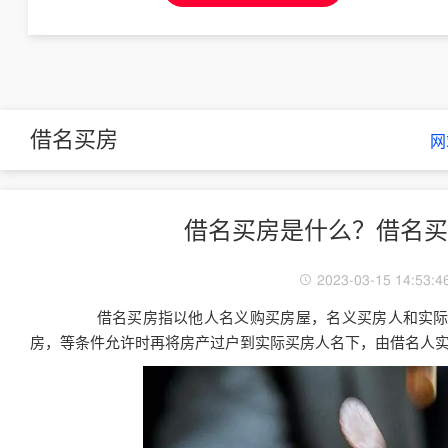
借名买房
网
借名买房是什么？借名买
2023-03-15 14:53:4
借名买房指以他人名义购买房屋，名义买房人和实际
房，等条件允许时再将房产过户到实际买房人名下，由借名人