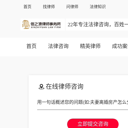
首页
找律师
问律师
法律知识
22年专注法律咨询，百姓
首页
法律咨询
精英律师
成功案
在线律师咨询
立即提交咨询