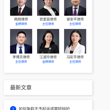
韩翔律师
宫爱丽律师
谢安平律师
金牌律师
主任律师
主任律师
李博天律师
江淑玲律师
冯彩平律师
主任律师
金牌律师
主任律师
最新文章
如何争取不予起诉或罪轻辩护
1