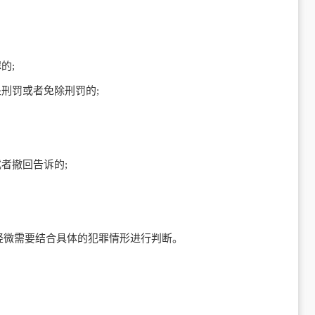
的;
刑罚或者免除刑罚的;
者撤回告诉的;
微需要结合具体的犯罪情形进行判断。