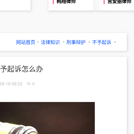
韩翔律师
宫爱丽律师
网站首页
法律知识
刑事辩护
不予起诉
予起诉怎么办
29 16:58:22
0