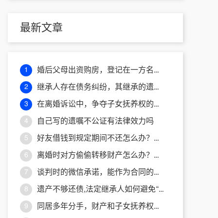
最新文章
婚后父母出资购房，登记在一方名下，离婚时房产如何分割？
1
继承人存在债务纠纷，其继承的遗产会被用于偿债吗？
2
在离婚诉讼中，争夺子女抚养权的主要考量因素有哪些？
3
自己写的遗嘱不公证有法律效力吗
4
好友借钱到规定期间不还怎么办？法律途径如何处理追回欠款
5
离婚时对方偷偷转移财产怎么办？律师教你清查追回！
6
谈判时的微信承诺，能作为合同的一部分吗？
7
遗产不够还债,法定继承人如何避免“债务连坐”
8
同居多年分手，财产和子女抚养权怎么处理？
9