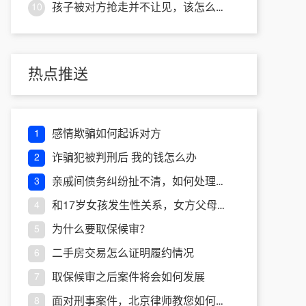
孩子被对方抢走并不让见，该怎么做能争取抚养权？
10
热点推送
感情欺骗如何起诉对方
1
诈骗犯被判刑后 我的钱怎么办
2
亲戚间债务纠纷扯不清，如何处理才能不伤感情？
3
和17岁女孩发生性关系，女方父母要告我 怎么办
4
为什么要取保候审？
5
二手房交易怎么证明履约情况
6
取保候审之后案件将会如何发展
7
面对刑事案件，北京律师教您如何制定申诉申请步骤
8