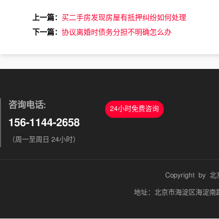
上一篇：
买二手房发现房屋有抵押纠纷如何处理
下一篇：
协议离婚时债务分担不明确怎么办
咨询电话:
24小时免费咨询
156-1144-2658
（周一至周日 24小时）
Copyright by
北
地址：北京市海淀区海淀南