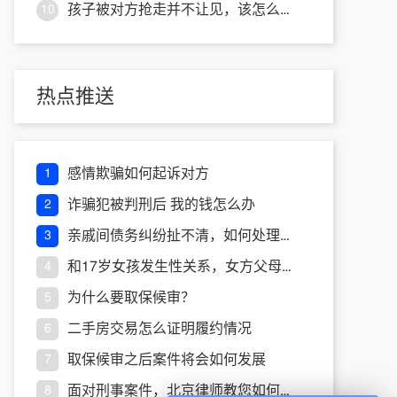
孩子被对方抢走并不让见，该怎么做能争取抚养权？
10
热点推送
感情欺骗如何起诉对方
1
诈骗犯被判刑后 我的钱怎么办
2
亲戚间债务纠纷扯不清，如何处理才能不伤感情？
3
和17岁女孩发生性关系，女方父母要告我 怎么办
4
为什么要取保候审？
5
二手房交易怎么证明履约情况
6
取保候审之后案件将会如何发展
7
面对刑事案件，北京律师教您如何制定申诉申请步骤
8