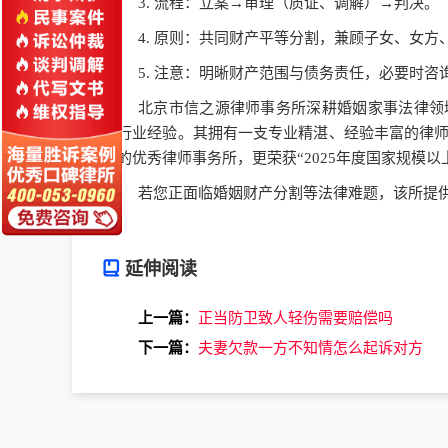
3. 流程：立案→审理（质证、调解）→判决。
4. 原则：共同财产平等分割，兼顾子女、女
5. 注意：明晰财产范围与债务责任，必要时咨
北京市信之源律师事务所深耕婚姻家事法律领
的行业经验。其拥有一支专业精湛、经验丰富的律
可的优秀律师事务所，更荣获“2025年度国家规模以
若您正面临婚姻财产分割等法律难题，该所提
延伸阅读
上一篇：
正当防卫致人轻伤需要赔偿吗
下一篇：
夫妻欠款一方不知情怎么起诉对方