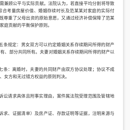
需兼顾公平与实际贡献。法院认为，若直接平均分割将导致
综合考量房屋价值、婚姻存续时长及范某某对家庭的实际付
果既尊重了父母出资的原始意愿，又通过经济补偿保障了范某
家庭贡献的平衡保护原则。
五条规定：男女双方可以约定婚姻关系存续期间所得的财产
所有、部分共同所有。夫妻对婚姻关系存续期间所得的财产以
七条：离婚时，夫妻的共同财产由双方协议处理；协议不成
、女方和无过错方权益的原则判决。
，诉讼请求具体且附事实理由，案件属法院受理范围及管辖地
、诉求、证据清单）及房产证、存款证明等证据，注明来源与