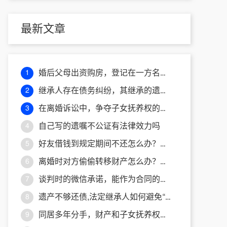
最新文章
婚后父母出资购房，登记在一方名下，离婚时房产如何分割？
1
继承人存在债务纠纷，其继承的遗产会被用于偿债吗？
2
在离婚诉讼中，争夺子女抚养权的主要考量因素有哪些？
3
自己写的遗嘱不公证有法律效力吗
4
好友借钱到规定期间不还怎么办？法律途径如何处理追回欠款
5
离婚时对方偷偷转移财产怎么办？律师教你清查追回！
6
谈判时的微信承诺，能作为合同的一部分吗？
7
遗产不够还债,法定继承人如何避免“债务连坐”
8
同居多年分手，财产和子女抚养权怎么处理？
9