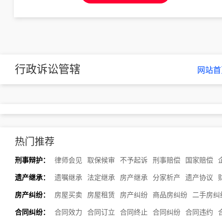
行政诉讼管辖
网站首
热门推荐
刑事辩护：
律师会见
取保候审
不予起诉
刑事赔偿
国家赔偿
遗产继承：
遗嘱继承
法定继承
房产继承
分家析产
遗产协议
房产纠纷：
房屋买卖
房屋租赁
房产纠纷
商品房纠纷
二手房纠
合同纠纷：
合同效力
合同订立
合同终止
合同纠纷
合同违约